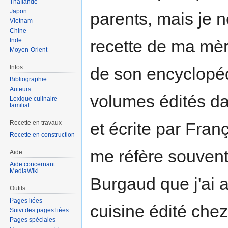
Thaïlande
Japon
parents, mais je n
Vietnam
Chine
Inde
recette de ma mère
Moyen-Orient
Infos
de son encyclopéd
Bibliographie
Auteurs
volumes édités d
Lexique culinaire
familial
Recette en travaux
et écrite par Fran
Recette en construction
me réfère souvent
Aide
Aide concernant
MediaWiki
Burgaud que j'ai 
Outils
Pages liées
cuisine édité chez
Suivi des pages liées
Pages spéciales