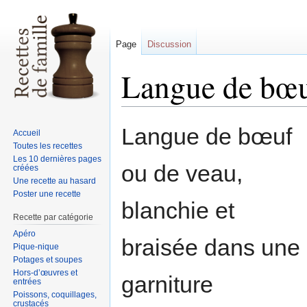
Page
Discussion
Langue de bœu
Sauter
Sauter
Langue de bœuf
Accueil
à
à
Toutes les recettes
la
la
Les 10 dernières pages
ou de veau,
créées
navigation
recherche
Une recette au hasard
Poster une recette
blanchie et
Recette par catégorie
Apéro
braisée dans une
Pique-nique
Potages et soupes
Hors-d’œuvres et
garniture
entrées
Poissons, coquillages,
crustacés