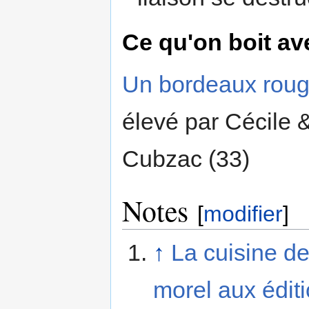
Ce qu'on boit av
Un bordeaux roug
élevé par Cécile &
Cubzac (33)
Notes
[
modifier
]
↑
La cuisine d
morel aux édit