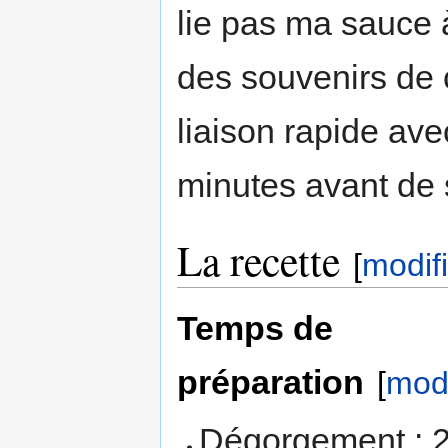
lie pas ma sauce à
des souvenirs de c
liaison rapide av
minutes avant de 
La recette
[
modif
Temps de
préparation
[
modi
Dégorgement : 