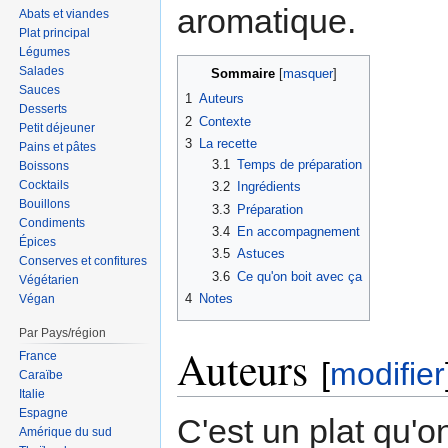
aromatique.
Abats et viandes
Plat principal
Légumes
Salades
Sommaire
Sauces
1
Auteurs
Desserts
2
Contexte
Petit déjeuner
3
La recette
Pains et pâtes
3.1
Temps de préparation
Boissons
Cocktails
3.2
Ingrédients
Bouillons
3.3
Préparation
Condiments
3.4
En accompagnement
Épices
3.5
Astuces
Conserves et confitures
3.6
Ce qu'on boit avec ça
Végétarien
4
Notes
Végan
Par Pays/région
Auteurs
France
[
modifier
Caraïbe
Italie
Espagne
C'est un plat qu'
Amérique du sud