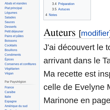
Abats et viandes
3.4
Préparation
Plat principal
3.5
Astuces
Légumes
4
Notes
Salades
Sauces
Desserts
Auteurs
[
modifier
Petit déjeuner
Pains et pâtes
Boissons
J'ai découvert le 
Cocktails
Bouillons
Condiments
arrivant dans le T
Épices
Conserves et confitures
Végétarien
Ma recette est ins
Végan
Par Pays/région
celle de Evelyne 
France
Caraïbe
Italie
Marinone en page
Espagne
Amérique du sud