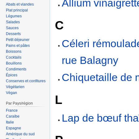
Allium vinaigrett
Abats et viandes
Plat principal
Légumes
C
Salades
Sauces
Desserts
Petit déjeuner
Céleri rémoulad
Pains et pâtes
Boissons
rue Balagny
Cocktails
Bouillons
Condiments
Chiquetaille de
Épices
Conserves et confitures
Végétarien
Végan
L
Par Pays/région
France
Lap de bœuf tha
Caraïbe
Italie
Espagne
Amérique du sud