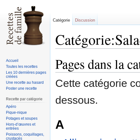
Catégorie
Discussion
Catégorie:Sal
Pages dans la ca
Sauter
Sauter
Accueil
à
à
Toutes les recettes
la
la
Les 10 dernières pages
créées
navigation
recherche
Cette catégorie c
Une recette au hasard
Poster une recette
dessous.
Recette par catégorie
Apéro
Pique-nique
Potages et soupes
A
Hors-d’œuvres et
entrées
Poissons, coquillages,
crustacés