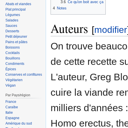
3.6
Ce qu'on boit avec ça
Abats et viandes
4
Notes
Plat principal
Légumes
Salades
Auteurs
Sauces
[
modifier
Desserts
Petit déjeuner
Pains et pâtes
On trouve beaucou
Boissons
Cocktails
de cette recette su
Bouillons
Condiments
Épices
L'auteur, Greg Bl
Conserves et confitures
Végétarien
Végan
cuire la viande r
Par Pays/région
France
milliers d'années 
Caraïbe
Italie
Espagne
Homo erectus, the
Amérique du sud