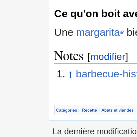
Ce qu'on boit av
Une
margarita
bi
Notes
[
modifier
]
↑
barbecue-his
Catégories
:
Recette
Abats et viandes
La dernière modificatio