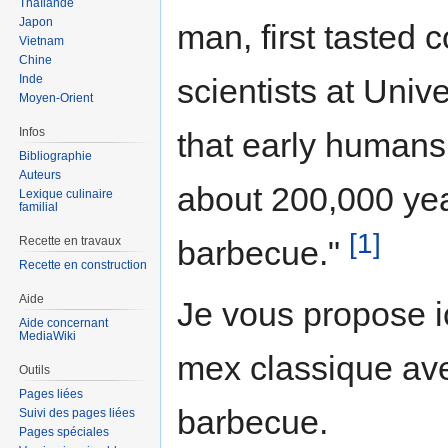
Thaïlande
Japon
man, first tasted c
Vietnam
Chine
Inde
scientists at Univ
Moyen-Orient
Infos
that early humans
Bibliographie
Auteurs
about 200,000 ye
Lexique culinaire
familial
[1]
Recette en travaux
barbecue."
Recette en construction
Aide
Je vous propose ic
Aide concernant
MediaWiki
mex classique ave
Outils
Pages liées
barbecue.
Suivi des pages liées
Pages spéciales