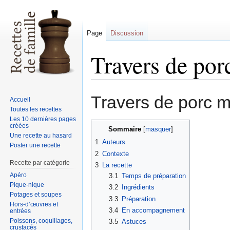
Page
Discussion
Travers de por
Sauter
Sauter
Travers de porc m
Accueil
à
à
Toutes les recettes
la
la
Les 10 dernières pages
créées
navigation
recherche
Sommaire
Une recette au hasard
1
Auteurs
Poster une recette
2
Contexte
Recette par catégorie
3
La recette
Apéro
3.1
Temps de préparation
Pique-nique
3.2
Ingrédients
Potages et soupes
3.3
Préparation
Hors-d’œuvres et
3.4
En accompagnement
entrées
Poissons, coquillages,
3.5
Astuces
crustacés