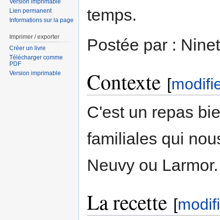
Version imprimable
temps.
Lien permanent
Informations sur la page
Imprimer / exporter
Postée par : Ninet
Créer un livre
Télécharger comme
PDF
Contexte
Version imprimable
[
modifi
C'est un repas bi
familiales qui no
Neuvy ou Larmor.
La recette
[
modif