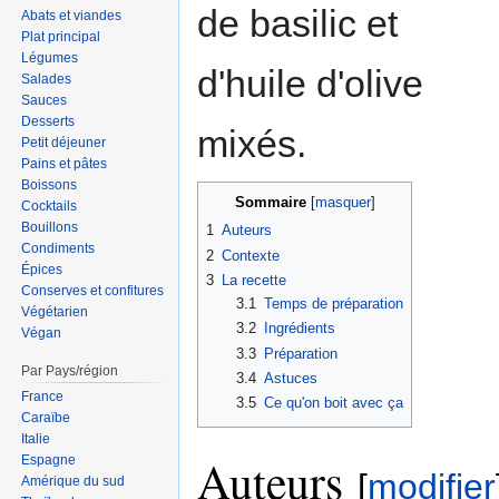
de basilic et
Abats et viandes
Plat principal
Légumes
d'huile d'olive
Salades
Sauces
Desserts
mixés.
Petit déjeuner
Pains et pâtes
Boissons
Sommaire
Cocktails
Bouillons
1
Auteurs
Condiments
2
Contexte
Épices
3
La recette
Conserves et confitures
3.1
Temps de préparation
Végétarien
3.2
Ingrédients
Végan
3.3
Préparation
Par Pays/région
3.4
Astuces
France
3.5
Ce qu'on boit avec ça
Caraïbe
Italie
Auteurs
Espagne
[
modifier
Amérique du sud