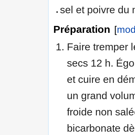
sel et poivre du
Préparation
[
modi
Faire tremper l
secs 12 h. Égou
et cuire en dé
un grand volu
froide non salé
bicarbonate dè