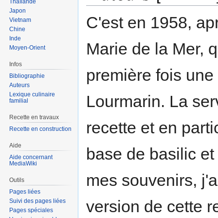
Thaïlande
Japon
C'est en 1958, ap
Vietnam
Chine
Inde
Marie de la Mer, 
Moyen-Orient
Infos
première fois une 
Bibliographie
Auteurs
Lexique culinaire
Lourmarin. La ser
familial
Recette en travaux
recette et en par
Recette en construction
Aide
base de basilic et
Aide concernant
MediaWiki
mes souvenirs, j'a
Outils
Pages liées
version de cette re
Suivi des pages liées
Pages spéciales