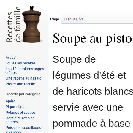
Page
Discussion
Soupe au pist
Sauter
Sauter
Soupe de
Accueil
à
à
Toutes les recettes
la
la
Les 10 dernières pages
légumes d'été et
créées
navigation
recherche
Une recette au hasard
Poster une recette
de haricots blanc
Recette par catégorie
Apéro
servie avec une
Pique-nique
Potages et soupes
Hors-d’œuvres et
pommade à base
entrées
Poissons, coquillages,
crustacés