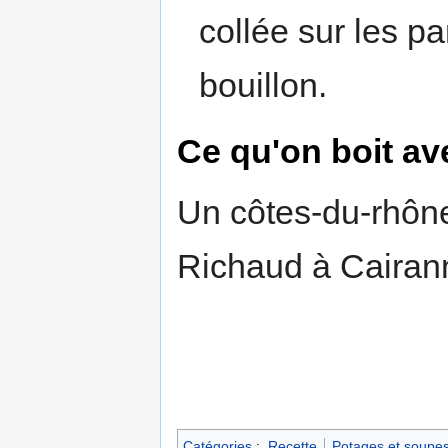
collée sur les p
bouillon.
Ce qu'on boit av
Un côtes-du-rhône 
Richaud à Cairann
Catégories
:
Recette
Potages et soupe