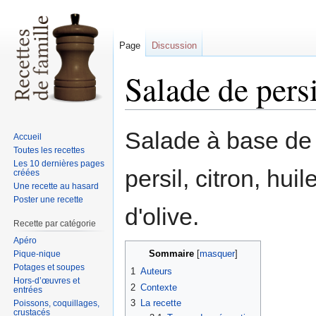
Page
Discussion
Salade de persi
Sauter
Sauter
Salade à base de
Accueil
à
à
Toutes les recettes
la
la
Les 10 dernières pages
persil, citron, huil
créées
navigation
recherche
Une recette au hasard
Poster une recette
d'olive.
Recette par catégorie
Apéro
Sommaire
Pique-nique
Potages et soupes
1
Auteurs
Hors-d’œuvres et
2
Contexte
entrées
3
La recette
Poissons, coquillages,
crustacés