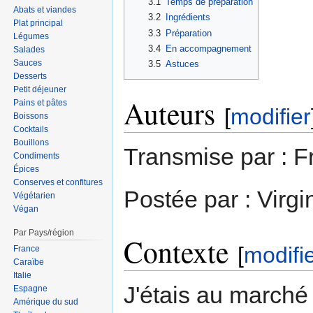
3.1
Temps de préparation
Abats et viandes
3.2
Ingrédients
Plat principal
3.3
Préparation
Légumes
3.4
En accompagnement
Salades
Sauces
3.5
Astuces
Desserts
Petit déjeuner
Auteurs
Pains et pâtes
[
modifier
Boissons
Cocktails
Bouillons
Transmise par : F
Condiments
Épices
Conserves et confitures
Postée par : Virgi
Végétarien
Végan
Par Pays/région
Contexte
[
modifi
France
Caraïbe
Italie
J'étais au marché
Espagne
Amérique du sud