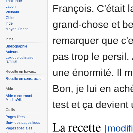
Thaïlande
François. C'était l
Japon
Vietnam
Chine
grand-chose et bea
Inde
Moyen-Orient
remarquer que c'
Infos
Bibliographie
Auteurs
pas trop le persil.
Lexique culinaire
familial
une énormité. Il m
Recette en travaux
Recette en construction
Bon, je lui en ach
Aide
Aide concernant
MediaWiki
test et ça devient
Outils
Pages liées
La recette
Suivi des pages liées
[
modif
Pages spéciales