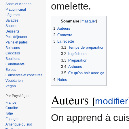
omelette.
Abats et viandes
Plat principal
Légumes
Salades
Sommaire
Sauces
1
Auteurs
Desserts
2
Contexte
Petit déjeuner
3
La recette
Pains et pâtes
3.1
Temps de préparation
Boissons
Cocktails
3.2
Ingrédients
Bouillons
3.3
Préparation
Condiments
3.4
Astuces
Épices
3.5
Ce qu'on boit avec ça
Conserves et confitures
4
Notes
Végétarien
Végan
Auteurs
Par Pays/région
[
modifier
France
Caraïbe
Italie
On apprend à cui
Espagne
Amérique du sud