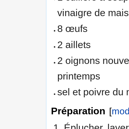
vinaigre de mai
8 œufs
2 aillets
2 oignons nouv
printemps
sel et poivre du
Préparation
[
modi
Éplucher, laver