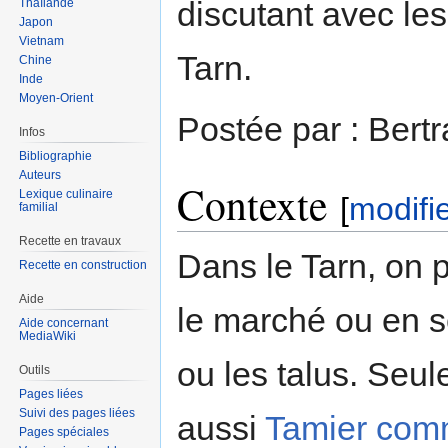
discutant avec le
Thaïlande
Japon
Vietnam
Tarn.
Chine
Inde
Moyen-Orient
Postée par : Bert
Infos
Bibliographie
Auteurs
Contexte
Lexique culinaire
[
modifi
familial
Recette en travaux
Dans le Tarn, on 
Recette en construction
Aide
le marché ou en 
Aide concernant
MediaWiki
ou les talus. Seul
Outils
Pages liées
Suivi des pages liées
aussi
Tamier co
Pages spéciales