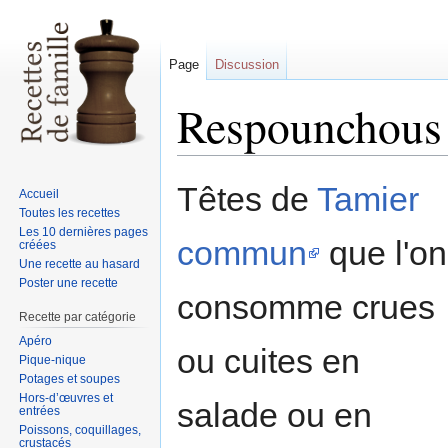
Page
Discussion
Respounchous
Sauter
Sauter
Têtes de
Tamier
Accueil
à
à
Toutes les recettes
la
la
Les 10 dernières pages
commun
que l'on
créées
navigation
recherche
Une recette au hasard
Poster une recette
consomme crues
Recette par catégorie
Apéro
ou cuites en
Pique-nique
Potages et soupes
Hors-d’œuvres et
salade ou en
entrées
Poissons, coquillages,
crustacés