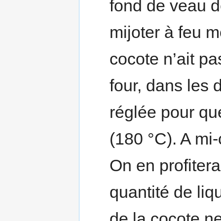
fond de veau dé
mijoter à feu 
cocote n’ait pa
four, dans les 
réglée pour que
(180 °C). A mi-
On en profitera
quantité de liq
de la cocote ne