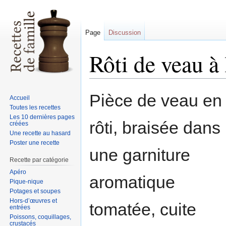
Page
Discussion
Rôti de veau à
Sauter
Sauter
Pièce de veau en
Accueil
à
à
Toutes les recettes
la
la
Les 10 dernières pages
rôti, braisée dans
créées
navigation
recherche
Une recette au hasard
Poster une recette
une garniture
Recette par catégorie
Apéro
aromatique
Pique-nique
Potages et soupes
Hors-d’œuvres et
tomatée, cuite
entrées
Poissons, coquillages,
crustacés