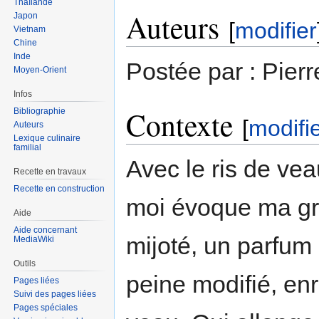
Thaïlande
Auteurs
Japon
[
modifier
Vietnam
Chine
Inde
Postée par : Pierr
Moyen-Orient
Infos
Contexte
Bibliographie
[
modifi
Auteurs
Lexique culinaire
familial
Avec le ris de vea
Recette en travaux
Recette en construction
moi évoque ma gra
Aide
Aide concernant
mijoté, un parfum 
MediaWiki
Outils
peine modifié, enr
Pages liées
Suivi des pages liées
Pages spéciales