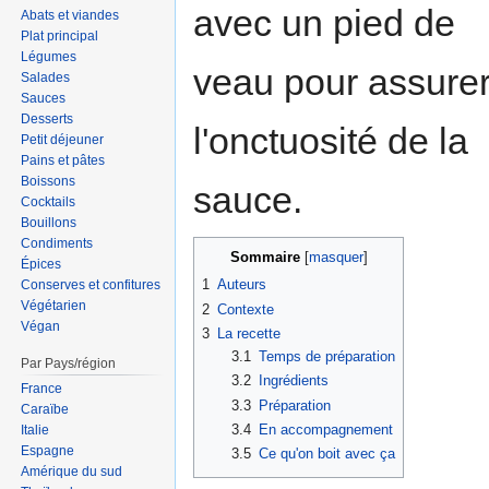
avec un pied de
Abats et viandes
Plat principal
Légumes
veau pour assure
Salades
Sauces
Desserts
l'onctuosité de la
Petit déjeuner
Pains et pâtes
Boissons
sauce.
Cocktails
Bouillons
Condiments
Sommaire
Épices
1
Auteurs
Conserves et confitures
Végétarien
2
Contexte
Végan
3
La recette
3.1
Temps de préparation
Par Pays/région
3.2
Ingrédients
France
3.3
Préparation
Caraïbe
3.4
En accompagnement
Italie
Espagne
3.5
Ce qu'on boit avec ça
Amérique du sud