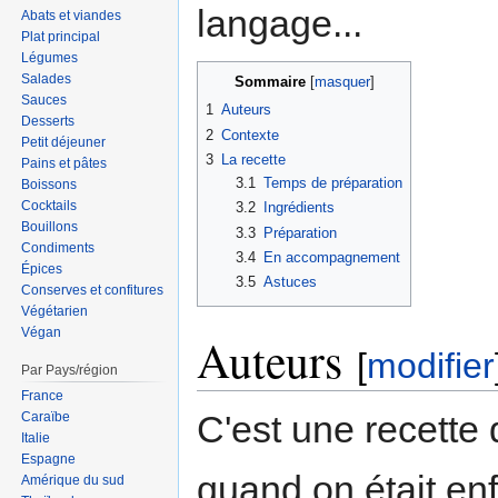
langage...
Abats et viandes
Plat principal
Légumes
Salades
Sommaire
Sauces
1
Auteurs
Desserts
2
Contexte
Petit déjeuner
3
La recette
Pains et pâtes
3.1
Temps de préparation
Boissons
Cocktails
3.2
Ingrédients
Bouillons
3.3
Préparation
Condiments
3.4
En accompagnement
Épices
3.5
Astuces
Conserves et confitures
Végétarien
Végan
Auteurs
[
modifier
Par Pays/région
France
C'est une recette
Caraïbe
Italie
Espagne
quand on était enf
Amérique du sud