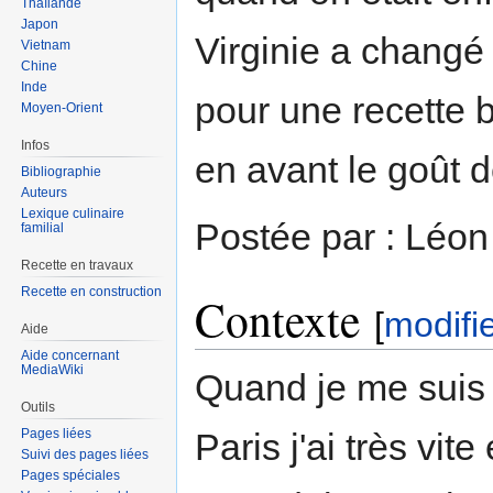
Thaïlande
Japon
Virginie a changé 
Vietnam
Chine
Inde
pour une recette 
Moyen-Orient
Infos
en avant le goût de
Bibliographie
Auteurs
Lexique culinaire
Postée par : Léon
familial
Recette en travaux
Recette en construction
Contexte
[
modifi
Aide
Aide concernant
MediaWiki
Quand je me suis 
Outils
Pages liées
Paris j'ai très vit
Suivi des pages liées
Pages spéciales