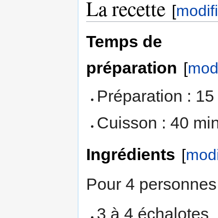
La recette
[
modif
Temps de
préparation
[
modi
Préparation : 15
Cuisson : 40 mi
Ingrédients
[
modi
Pour 4 personnes 
3 à 4 échalotes