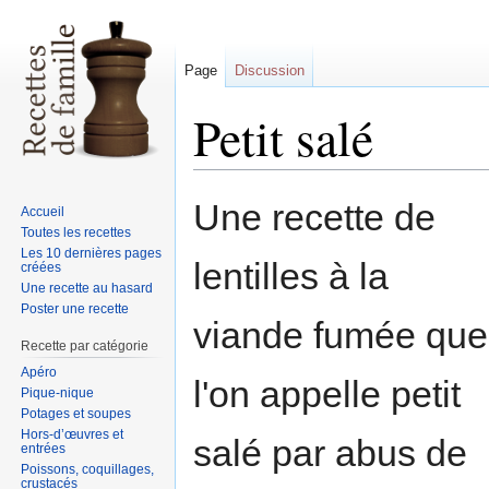
Page
Discussion
Petit salé
Sauter
Sauter
Une recette de
Accueil
à
à
Toutes les recettes
la
la
Les 10 dernières pages
lentilles à la
créées
navigation
recherche
Une recette au hasard
Poster une recette
viande fumée que
Recette par catégorie
Apéro
l'on appelle petit
Pique-nique
Potages et soupes
Hors-d’œuvres et
salé par abus de
entrées
Poissons, coquillages,
crustacés