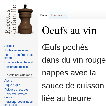
Page
Discussion
Oeufs au vin
Sauter
Sauter
Œufs pochés
Accueil
à
à
Toutes les recettes
la
la
Les 10 dernières pages
dans du vin rouge
créées
navigation
recherche
Une recette au hasard
Poster une recette
nappés avec la
Recette par catégorie
Apéro
sauce de cuisson
Pique-nique
Potages et soupes
Hors-d’œuvres et
liée au beurre
entrées
Poissons, coquillages,
crustacés