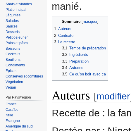
manié.
Abats et viandes
Plat principal
Légumes
Salades
Sommaire
Sauces
1
Auteurs
Desserts
2
Contexte
Petit déjeuner
3
La recette
Pains et pâtes
3.1
Temps de préparation
Boissons
Cocktails
3.2
Ingrédients
Bouillons
3.3
Préparation
Condiments
3.4
Astuces
Épices
3.5
Ce qu'on boit avec ça
Conserves et confitures
Végétarien
Végan
Auteurs
[
modifier
Par Pays/région
France
Recette de : la fa
Caraïbe
Italie
Espagne
Amérique du sud
Postée par : Ninet