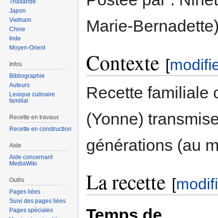
Thaïlande
Japon
Vietnam
Marie-Bernadette)
Chine
Inde
Moyen-Orient
Contexte
[
modifi
Infos
Bibliographie
Auteurs
Recette familiale 
Lexique culinaire
familial
(Yonne) transmise
Recette en travaux
Recette en construction
générations (au m
Aide
Aide concernant
MediaWiki
La recette
[
modif
Outils
Pages liées
Suivi des pages liées
Temps de
Pages spéciales