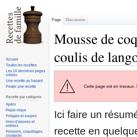
Page
Discussion
Mousse de coqu
coulis de lang
Accueil
Toutes les recettes
Les 10 dernières pages
Sauter
Sauter
créées
à
à
Une recette au hasard
Cette page est en travaux. 
Poster une recette
la
la
navigation
recherche
Recette par catégorie
Apéro
Pique-nique
Ici faire un résum
Potages et soupes
Hors-d’œuvres et
entrées
recette en quelqu
Poissons, coquillages,
crustacés