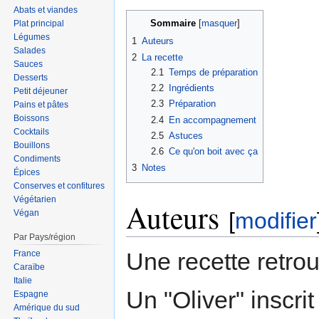
Abats et viandes
Sommaire
Plat principal
Légumes
1
Auteurs
Salades
2
La recette
Sauces
2.1
Temps de préparation
Desserts
2.2
Ingrédients
Petit déjeuner
2.3
Préparation
Pains et pâtes
Boissons
2.4
En accompagnement
Cocktails
2.5
Astuces
Bouillons
2.6
Ce qu'on boit avec ça
Condiments
3
Notes
Épices
Conserves et confitures
Végétarien
Auteurs
Végan
[
modifier
Par Pays/région
Une recette retro
France
Caraïbe
Italie
Un "Oliver" inscri
Espagne
Amérique du sud