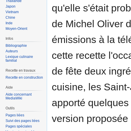
Thaïlande
qu'elle s'était pr
Japon
Vietnam
Chine
de Michel Oliver d
Inde
Moyen-Orient
émissions à la tél
Infos
Bibliographie
Auteurs
cette recette l'oc
Lexique culinaire
familial
de fête deux ingr
Recette en travaux
Recette en construction
cuisine, les Saint
Aide
Aide concernant
MediaWiki
apporté quelques 
Outils
version proposée i
Pages liées
Suivi des pages liées
Pages spéciales