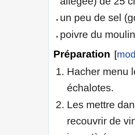
allégée) de 25 c
un peu de sel (g
poivre du mouli
Préparation
[
modi
Hacher menu l
échalotes.
Les mettre dans
recouvrir de vi