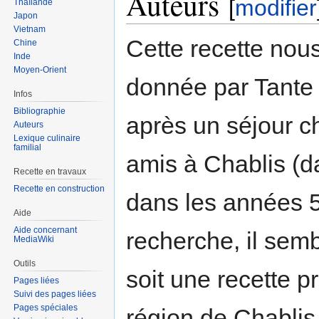
Auteurs
[
modifier
Thaïlande
Japon
Vietnam
Cette recette nous
Chine
Inde
Moyen-Orient
donnée par Tante
Infos
Bibliographie
après un séjour c
Auteurs
Lexique culinaire
familial
amis à Chablis (d
Recette en travaux
Recette en construction
dans les années 
Aide
Aide concernant
recherche, il sem
MediaWiki
Outils
soit une recette p
Pages liées
Suivi des pages liées
Pages spéciales
région de Chablis,