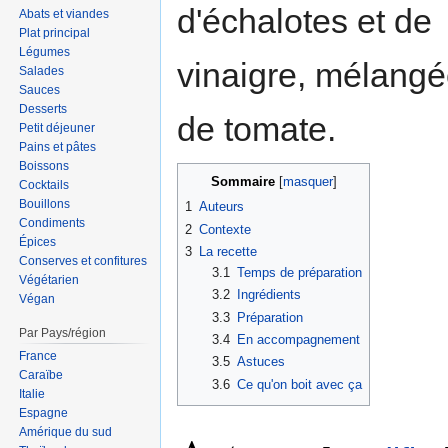
d'échalotes et de
Abats et viandes
Plat principal
Légumes
vinaigre, mélangé
Salades
Sauces
Desserts
de tomate.
Petit déjeuner
Pains et pâtes
Boissons
Sommaire
Cocktails
Bouillons
1
Auteurs
Condiments
2
Contexte
Épices
3
La recette
Conserves et confitures
3.1
Temps de préparation
Végétarien
3.2
Ingrédients
Végan
3.3
Préparation
Par Pays/région
3.4
En accompagnement
France
3.5
Astuces
Caraïbe
3.6
Ce qu'on boit avec ça
Italie
Espagne
Amérique du sud