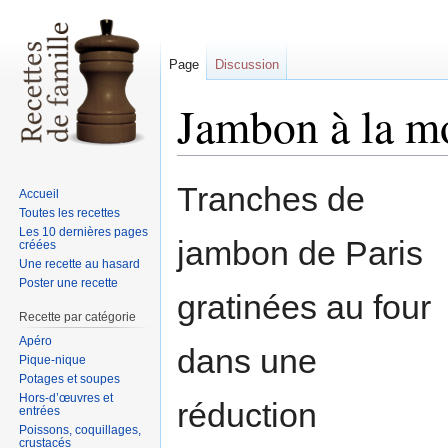
Page
Discussion
Jambon à la m
Sauter
Sauter
Tranches de
Accueil
à
à
Toutes les recettes
la
la
Les 10 dernières pages
jambon de Paris
créées
navigation
recherche
Une recette au hasard
Poster une recette
gratinées au four
Recette par catégorie
Apéro
dans une
Pique-nique
Potages et soupes
Hors-d’œuvres et
réduction
entrées
Poissons, coquillages,
crustacés