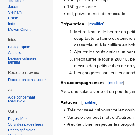
Thaïlande
150 g de farine
Japon
Vietnam
sel, poivre et noix de muscade
Chine
Préparation
[
modifier
]
Inde
Moyen-Orient
Mettre l'eau et le beurre en pet
coup toute la farine et éteindre
Infos
casserole, ni à la cuillère en boi
Bibliographie
Ajouter les œufs entiers un par 
Auteurs
Lexique culinaire
Préchauffer le four à 200 °C, beu
familial
dessus des petits cubes de gruy
Les gougères sont cuites quand 
Recette en travaux
Recette en construction
En accompagnement
[
modifier
]
Aide
Avec une salade verte et un peu de jam
Aide concernant
MediaWiki
Astuces
[
modifier
]
Très conseillé
: si vous voulez doubl
Outils
Variante
: on peut mettre d'autres 
Pages liées
À éviter
: bien respecter les propor
Suivi des pages liées
Pages spéciales