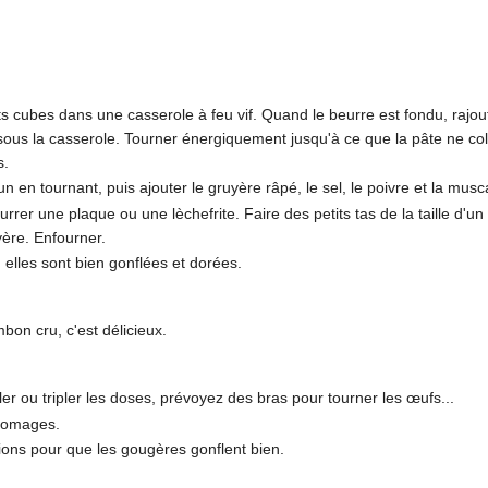
its cubes dans une casserole à feu vif. Quand le beurre est fondu, rajou
 sous la casserole. Tourner énergiquement jusqu'à ce que la pâte ne coll
s.
un en tournant, puis ajouter le gruyère râpé, le sel, le poivre et la mus
rrer une plaque ou une lèchefrite. Faire des petits tas de la taille d'un 
ère. Enfourner.
elles sont bien gonflées et dorées.
bon cru, c'est délicieux.
er ou tripler les doses, prévoyez des bras pour tourner les œufs...
fromages.
tions pour que les gougères gonflent bien.