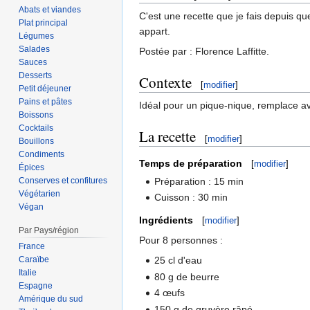
Abats et viandes
C'est une recette que je fais depuis que
Plat principal
appart.
Légumes
Salades
Postée par : Florence Laffitte.
Sauces
Desserts
Contexte
[
modifier
]
Petit déjeuner
Pains et pâtes
Idéal pour un pique-nique, remplace a
Boissons
Cocktails
La recette
[
modifier
]
Bouillons
Condiments
Temps de préparation
[
modifier
]
Épices
Conserves et confitures
Préparation : 15 min
Végétarien
Cuisson : 30 min
Végan
Ingrédients
[
modifier
]
Par Pays/région
Pour 8 personnes :
France
Caraïbe
25 cl d'eau
Italie
80 g de beurre
Espagne
4 œufs
Amérique du sud
150 g de gruyère râpé