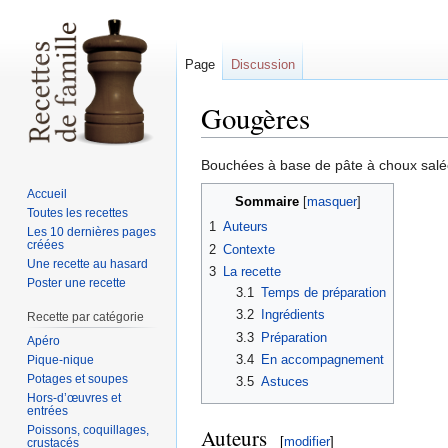
Page
Discussion
Gougères
Sauter
Sauter
Bouchées à base de pâte à choux salée 
à
à
Accueil
Sommaire
la
la
Toutes les recettes
1
Auteurs
navigation
recherche
Les 10 dernières pages
créées
2
Contexte
Une recette au hasard
3
La recette
Poster une recette
3.1
Temps de préparation
3.2
Ingrédients
Recette par catégorie
3.3
Préparation
Apéro
3.4
En accompagnement
Pique-nique
Potages et soupes
3.5
Astuces
Hors-d’œuvres et
entrées
Poissons, coquillages,
Auteurs
[
modifier
]
crustacés