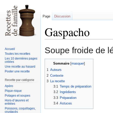
Page
Discussion
Gaspacho
Sauter
Sauter
Soupe froide de l
Accueil
à
à
Toutes les recettes
la
la
Les 10 dernières pages
créées
navigation
recherche
Sommaire
Une recette au hasard
1
Auteurs
Poster une recette
2
Contexte
Recette par catégorie
3
La recette
Apéro
3.1
Temps de préparation
Pique-nique
3.2
Ingrédients
Potages et soupes
3.3
Préparation
Hors-d’œuvres et
3.4
Astuces
entrées
Poissons, coquillages,
crustacés