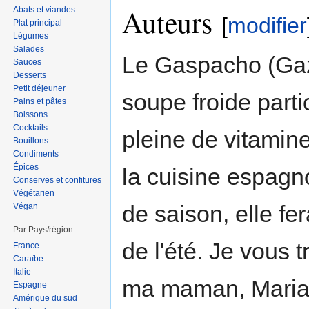
Auteurs
Abats et viandes
[
modifier
Plat principal
Légumes
Salades
Le Gaspacho (Gaz
Sauces
Desserts
Petit déjeuner
soupe froide parti
Pains et pâtes
Boissons
Cocktails
pleine de vitamine
Bouillons
Condiments
Épices
la cuisine espagn
Conserves et confitures
Végétarien
de saison, elle fe
Végan
Par Pays/région
de l'été. Je vous 
France
Caraïbe
Italie
ma maman, Maria 
Espagne
Amérique du sud