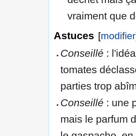
vraiment que de
Astuces
[
modifier
Conseillé
: l'idé
tomates déclassé
parties trop abî
Conseillé
: une p
mais le parfum de
le gaspacho, en 