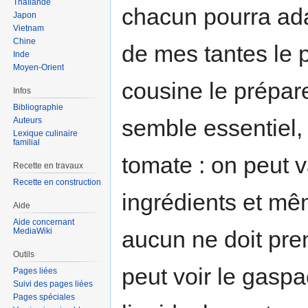
Thaïlande
chacun pourra ada
Japon
Vietnam
Chine
de mes tantes le 
Inde
Moyen-Orient
cousine le prépare
Infos
Bibliographie
semble essentiel, c
Auteurs
Lexique culinaire
familial
tomate : on peut v
Recette en travaux
Recette en construction
ingrédients et mê
Aide
Aide concernant
MediaWiki
aucun ne doit pre
Outils
peut voir le gas
Pages liées
Suivi des pages liées
Pages spéciales