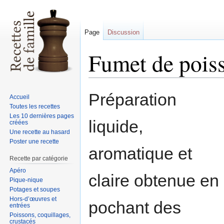
Page
Discussion
Fumet de pois
Sauter
Sauter
Préparation
Accueil
à
à
Toutes les recettes
la
la
Les 10 dernières pages
liquide,
créées
navigation
recherche
Une recette au hasard
Poster une recette
aromatique et
Recette par catégorie
Apéro
claire obtenue en
Pique-nique
Potages et soupes
Hors-d’œuvres et
pochant des
entrées
Poissons, coquillages,
crustacés