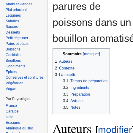
parures de
Abats et viandes
Plat principal
Légumes
poissons dans un
Salades
Sauces
Desserts
bouillon aromatisé
Petit déjeuner
Pains et pâtes
Boissons
Sommaire
Cocktails
Bouillons
1
Auteurs
Condiments
2
Contexte
Épices
3
La recette
Conserves et confitures
3.1
Temps de préparation
Végétarien
3.2
Ingrédients
Végan
3.3
Préparation
Par Pays/région
3.4
Astuces
France
3.5
Notes
Caraïbe
Italie
Auteurs
Espagne
[
modifier
Amérique du sud