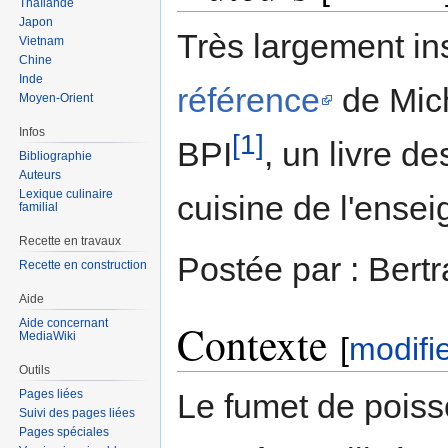
Thaïlande
Japon
Très largement ins
Vietnam
Chine
Inde
référence
de Mich
Moyen-Orient
Infos
[1]
BPI
, un livre d
Bibliographie
Auteurs
Lexique culinaire
cuisine de l'ense
familial
Recette en travaux
Postée par : Bert
Recette en construction
Aide
Aide concernant
Contexte
MediaWiki
[
modifi
Outils
Pages liées
Le fumet de poisso
Suivi des pages liées
Pages spéciales