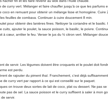
es hacher fin et les faire revenir au wok dans l’huile chaude.
te de curry vert. Mélanger et faire chauffer jusqu’à ce que les parfums
e coco en remuant pour obtenir un mélange lisse et homogène. Cuire 2 m
t les feuilles de combava. Continuer à cuire doucement 8 min.
et pour obtenir des lanières fines. Nettoyer la coriandre et le basilic
uits, ajouter le poulet, la sauce poisson, le basilic, le poivre. Continu
cuit à cœur, arrêter le feu. Verser le jus du ½ citron vert. Mélanger d
t de servir. Les légumes doivent être croquants et le poulet doit fond
charme est perdu.
èrent de rajouter du piment thaï. Franchement, c’est déjà suffisamment f
 de curry vert par rapport à ce qui est conseillé sur le paquet.
tiques on trouve deux sortes de lait de coco, plat ou dessert. Ne pas se
oute pas de sel. La sauce poisson et le curry suffisent à saler à mon g
 de servir.