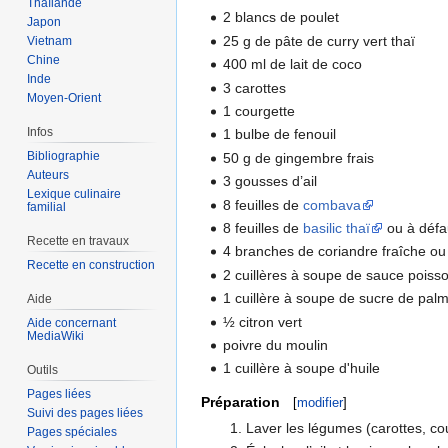
Thaïlande
2 blancs de poulet
Japon
25 g de pâte de curry vert thaï
Vietnam
Chine
400 ml de lait de coco
Inde
3 carottes
Moyen-Orient
1 courgette
Infos
1 bulbe de fenouil
Bibliographie
50 g de gingembre frais
Auteurs
3 gousses d’ail
Lexique culinaire
8 feuilles de
combava
familial
8 feuilles de
basilic thaï
ou à défau
Recette en travaux
4 branches de coriandre fraîche ou 
Recette en construction
2 cuillères à soupe de sauce poiss
1 cuillère à soupe de sucre de pal
Aide
½ citron vert
Aide concernant
MediaWiki
poivre du moulin
1 cuillère à soupe d'huile
Outils
Pages liées
Préparation
[
modifier
]
Suivi des pages liées
Laver les légumes (carottes, co
Pages spéciales