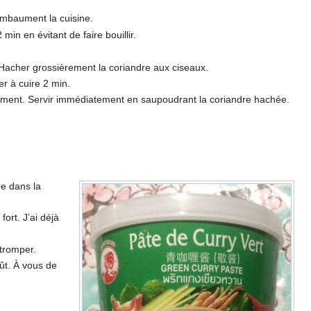
 embaument la cuisine.
in en évitant de faire bouillir.
. Hacher grossièrement la coriandre aux ciseaux.
er à cuire 2 min.
oucement. Servir immédiatement en saupoudrant la coriandre hachée.
re dans la
ort. J’ai déjà
 tromper.
oût. À vous de