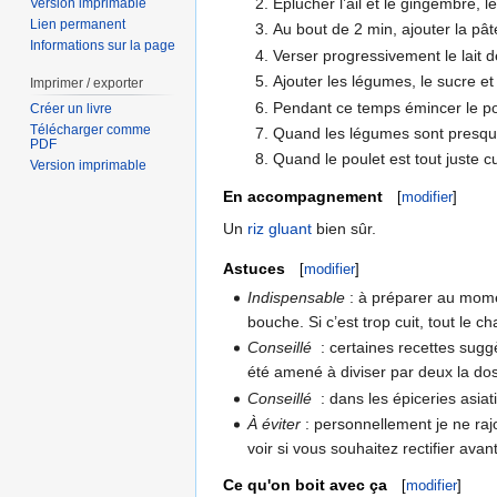
Éplucher l’ail et le gingembre, l
Version imprimable
Lien permanent
Au bout de 2 min, ajouter la pâ
Informations sur la page
Verser progressivement le lait d
Ajouter les légumes, le sucre e
Imprimer / exporter
Pendant ce temps émincer le poul
Créer un livre
Télécharger comme
Quand les légumes sont presque c
PDF
Quand le poulet est tout juste 
Version imprimable
En accompagnement
[
modifier
]
Un
riz gluant
bien sûr.
Astuces
[
modifier
]
Indispensable
: à préparer au momen
bouche. Si c’est trop cuit, tout le 
Conseillé
: certaines recettes sugg
été amené à diviser par deux la dose
Conseillé
: dans les épiceries asia
À éviter
: personnellement je ne raj
voir si vous souhaitez rectifier avant
Ce qu'on boit avec ça
[
modifier
]