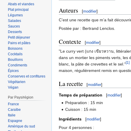
Abats et viandes
Auteurs
Plat principal
[
modifier
]
Légumes
C’est une recette que m’a fait découvr
Salades
Sauces
Postée par : Bertrand Lenclos.
Desserts
Petit déjeuner
Contexte
[
modifier
]
Pains et pâtes
Boissons
"Le curry vert (แกง เขียวหวาน, littérale
Cocktails
dans un mortier les piments verts, les éc
Bouillons
[1]
blanc, la pâte de crevettes et le sel."
Condiments
maison, régulièrement remis en questio
Épices
Conserves et confitures
La recette
Végétarien
[
modifier
]
Végan
Temps de préparation
[
modifier
]
Par Pays/région
Préparation : 15 min
France
Cuisson : 15 min
Caraïbe
Italie
Ingrédients
[
modifier
]
Espagne
Amérique du sud
Pour 4 personnes :