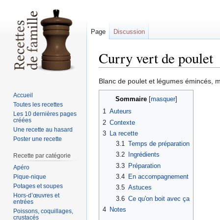
Page
Discussion
Curry vert de poulet
Sauter
Sauter
Blanc de poulet et légumes émincés, mi
à
à
Accueil
Sommaire
la
la
Toutes les recettes
1
Auteurs
navigation
recherche
Les 10 dernières pages
créées
2
Contexte
Une recette au hasard
3
La recette
Poster une recette
3.1
Temps de préparation
3.2
Ingrédients
Recette par catégorie
3.3
Préparation
Apéro
3.4
En accompagnement
Pique-nique
Potages et soupes
3.5
Astuces
Hors-d’œuvres et
3.6
Ce qu'on boit avec ça
entrées
4
Notes
Poissons, coquillages,
crustacés