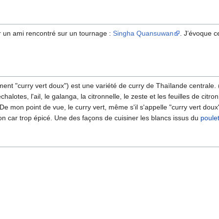
ir un ami rencontré sur un tournage :
Singha Quansuwan
. J’évoque c
ment "curry vert doux") est une variété de curry de Thaïlande centrale. (
halotes, l'ail, le galanga, la citronnelle, le zeste et les feuilles de citro
De mon point de vue, le curry vert, même s'il s'appelle "curry vert doux"
n car trop épicé. Une des façons de cuisiner les blancs issus du
poule