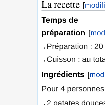
La recette
[
modif
Temps de
préparation
[
modi
Préparation : 20
Cuisson : au tot
Ingrédients
[
modi
Pour 4 personnes 
2 patates douce