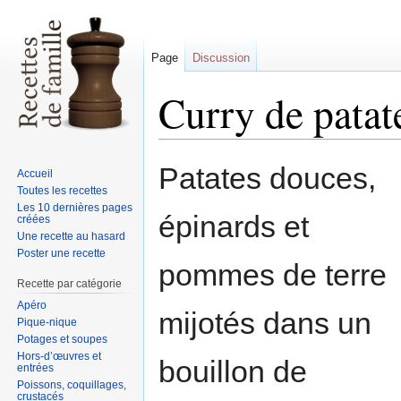
Page
Discussion
Curry de patat
Sauter
Sauter
Patates douces,
Accueil
à
à
Toutes les recettes
la
la
Les 10 dernières pages
épinards et
créées
navigation
recherche
Une recette au hasard
Poster une recette
pommes de terre
Recette par catégorie
Apéro
mijotés dans un
Pique-nique
Potages et soupes
Hors-d’œuvres et
bouillon de
entrées
Poissons, coquillages,
crustacés