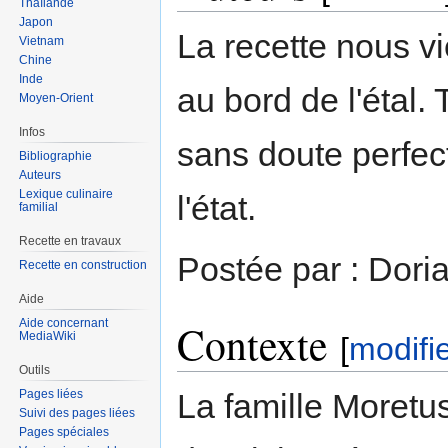
Thaïlande
Japon
La recette nous v
Vietnam
Chine
Inde
au bord de l'étal. 
Moyen-Orient
Infos
sans doute perfec
Bibliographie
Auteurs
Lexique culinaire
l'état.
familial
Recette en travaux
Postée par : Dori
Recette en construction
Aide
Aide concernant
Contexte
MediaWiki
[
modifi
Outils
Pages liées
La famille Moretu
Suivi des pages liées
Pages spéciales