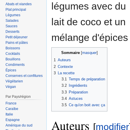
légumes avec du
Abats et viandes
Plat principal
Légumes
lait de coco et un
Salades
Sauces
Desserts
mélange d'épices 
Petit déjeuner
Pains et pâtes
Boissons
Sommaire
Cocktails
Bouillons
1
Auteurs
Condiments
2
Contexte
Épices
3
La recette
Conserves et confitures
3.1
Temps de préparation
Végétarien
3.2
Ingrédients
Végan
3.3
Préparation
Par Pays/région
3.4
Astuces
France
3.5
Ce qu'on boit avec ça
Caraïbe
Italie
Auteurs
Espagne
[
modifier
Amérique du sud