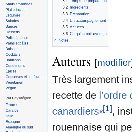
3.1
Temps de préparation
Abats et viandes
3.2
Ingrédients
Plat principal
3.3
Préparation
Légumes
3.4
En accompagnement
Salades
Sauces
3.5
Astuces
Desserts
3.6
Ce qu'on boit avec ça
Petit déjeuner
4
Notes
Pains et pâtes
Boissons
Cocktails
Auteurs
[
modifier
Bouillons
Condiments
Épices
Très largement in
Conserves et confitures
Végétarien
Végan
recette de
l’ordre
Par Pays/région
France
[1]
canardiers
, ins
Caraïbe
Italie
Espagne
rouennaise qui pe
Amérique du sud