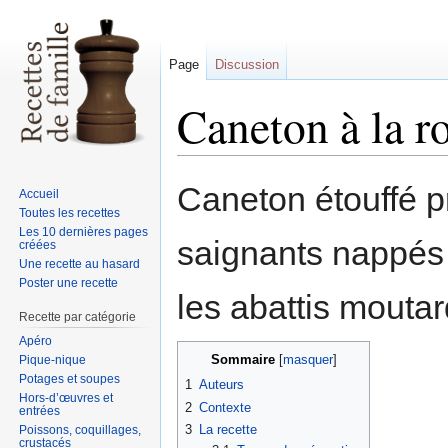
Page
Discussion
Caneton à la r
Sauter
Sauter
Caneton étouffé pr
Accueil
à
à
Toutes les recettes
la
la
Les 10 dernières pages
saignants nappés 
créées
navigation
recherche
Une recette au hasard
Poster une recette
les abattis moutar
Recette par catégorie
Apéro
Sommaire
Pique-nique
Potages et soupes
1
Auteurs
Hors-d’œuvres et
2
Contexte
entrées
3
La recette
Poissons, coquillages,
crustacés