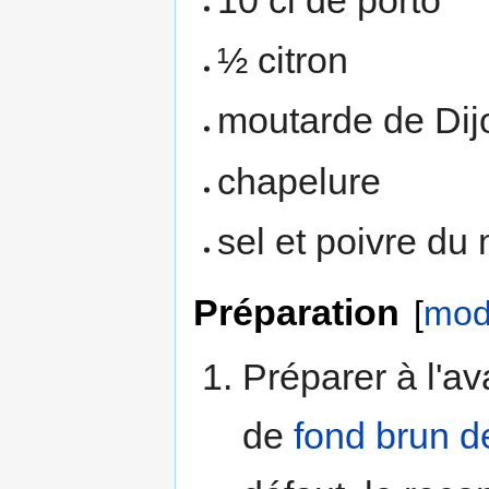
½ citron
moutarde de Dij
chapelure
sel et poivre du
Préparation
[
modi
Préparer à l'av
de
fond brun d