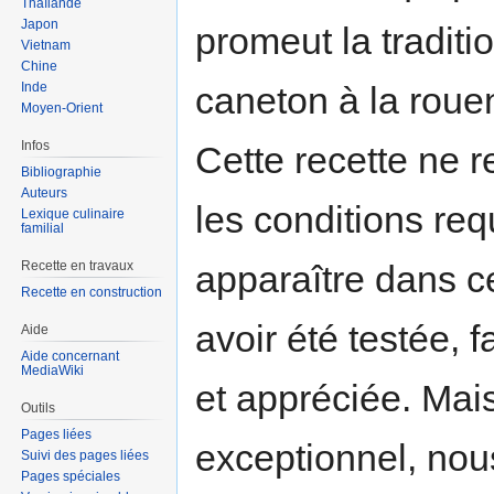
Thaïlande
Japon
promeut la traditi
Vietnam
Chine
Inde
caneton à la roue
Moyen-Orient
Infos
Cette recette ne r
Bibliographie
Auteurs
les conditions re
Lexique culinaire
familial
Recette en travaux
apparaître dans ce
Recette en construction
avoir été testée, f
Aide
Aide concernant
MediaWiki
et appréciée. Mais
Outils
Pages liées
exceptionnel, nous
Suivi des pages liées
Pages spéciales