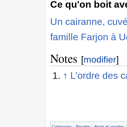
Ce qu'on boit av
Un cairanne, cuvé
famille Farjon à 
Notes
[
modifier
]
↑
L’ordre des c
Catégories
:
Recette
Abats et viandes