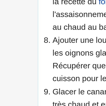
la recette du
f
l'assaisonneme
au chaud au ba
Ajouter une lo
les oignons gl
Récupérer quel
cuisson pour l
Glacer le canar
très chaud et 