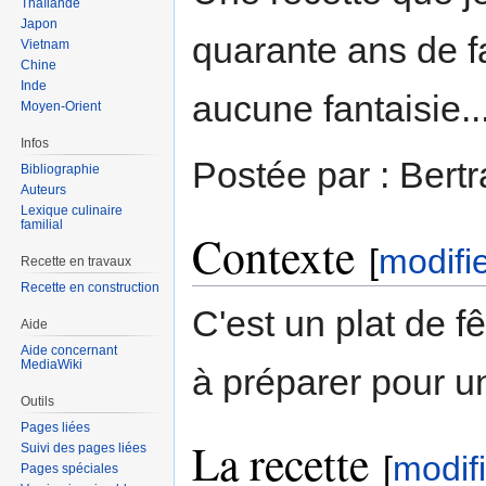
Thaïlande
Japon
quarante ans de f
Vietnam
Chine
Inde
aucune fantaisie..
Moyen-Orient
Infos
Postée par : Bert
Bibliographie
Auteurs
Lexique culinaire
familial
Contexte
[
modifi
Recette en travaux
Recette en construction
C'est un plat de 
Aide
Aide concernant
MediaWiki
à préparer pour u
Outils
Pages liées
La recette
Suivi des pages liées
[
modif
Pages spéciales