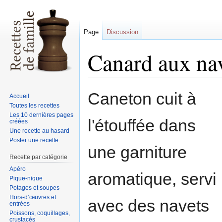
Page
Discussion
Canard aux na
Sauter
Sauter
Caneton cuit à
Accueil
à
à
Toutes les recettes
la
la
Les 10 dernières pages
l'étouffée dans
créées
navigation
recherche
Une recette au hasard
Poster une recette
une garniture
Recette par catégorie
Apéro
aromatique, servi
Pique-nique
Potages et soupes
Hors-d’œuvres et
avec des navets
entrées
Poissons, coquillages,
crustacés