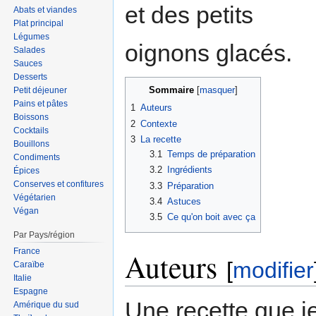
et des petits
Abats et viandes
Plat principal
Légumes
oignons glacés.
Salades
Sauces
Desserts
Sommaire
Petit déjeuner
Pains et pâtes
1
Auteurs
Boissons
2
Contexte
Cocktails
3
La recette
Bouillons
3.1
Temps de préparation
Condiments
3.2
Ingrédients
Épices
Conserves et confitures
3.3
Préparation
Végétarien
3.4
Astuces
Végan
3.5
Ce qu'on boit avec ça
Par Pays/région
France
Auteurs
[
modifier
Caraïbe
Italie
Espagne
Une recette que j
Amérique du sud