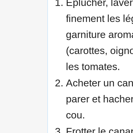
Éplucher, laver
finement les l
garniture arom
(carottes, oign
les tomates.
Acheter un cana
parer et hache
cou.
Frotter le can