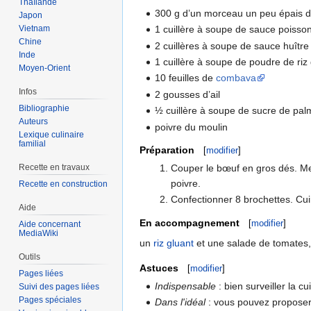
Thaïlande
300 g d’un morceau un peu épais d
Japon
1 cuillère à soupe de sauce poisso
Vietnam
Chine
2 cuillères à soupe de sauce huître
Inde
1 cuillère à soupe de poudre de riz g
Moyen-Orient
10 feuilles de
combava
Infos
2 gousses d’ail
Bibliographie
½ cuillère à soupe de sucre de pal
Auteurs
poivre du moulin
Lexique culinaire
familial
Préparation
[
modifier
]
Couper le bœuf en gros dés. Met
Recette en travaux
poivre.
Recette en construction
Confectionner 8 brochettes. Cu
Aide
En accompagnement
[
modifier
]
Aide concernant
MediaWiki
un
riz gluant
et une salade de tomates,
Outils
Astuces
[
modifier
]
Pages liées
Indispensable
: bien surveiller la c
Suivi des pages liées
Pages spéciales
Dans l'idéal
: vous pouvez proposer