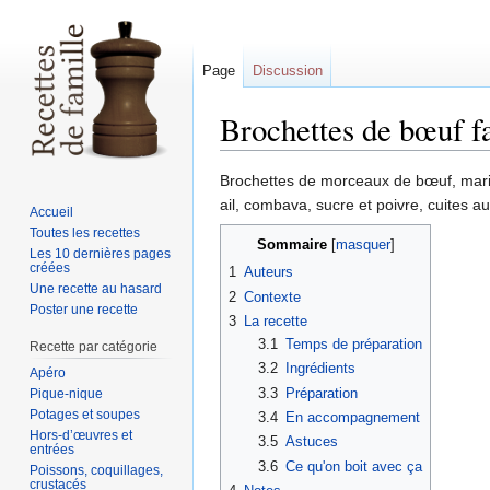
Page
Discussion
Brochettes de bœuf f
Sauter
Sauter
Brochettes de morceaux de bœuf, mari
à
à
ail, combava, sucre et poivre, cuites au
Accueil
la
la
Toutes les recettes
Sommaire
navigation
recherche
Les 10 dernières pages
créées
1
Auteurs
Une recette au hasard
2
Contexte
Poster une recette
3
La recette
3.1
Temps de préparation
Recette par catégorie
3.2
Ingrédients
Apéro
3.3
Préparation
Pique-nique
Potages et soupes
3.4
En accompagnement
Hors-d’œuvres et
3.5
Astuces
entrées
3.6
Ce qu'on boit avec ça
Poissons, coquillages,
crustacés