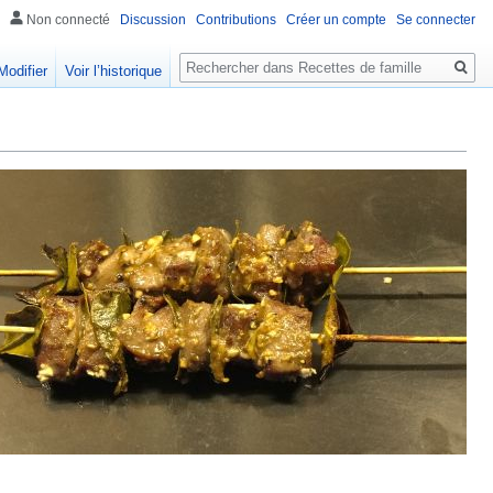
Non connecté
Discussion
Contributions
Créer un compte
Se connecter
Rechercher
Modifier
Voir l’historique