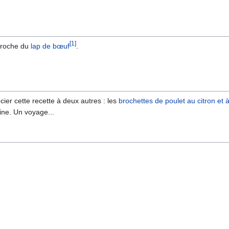
[1]
 proche du
lap de bœuf
.
cier cette recette à deux autres : les
brochettes de poulet au citron et à 
aine. Un voyage...