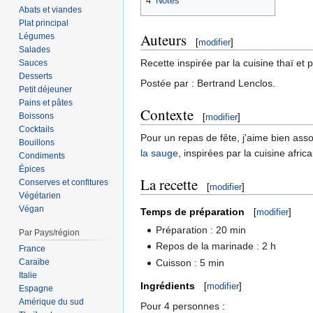
4
Notes
Abats et viandes
Plat principal
Auteurs
Légumes
[
modifier
]
Salades
Recette inspirée par la cuisine thaï et
Sauces
Desserts
Postée par : Bertrand Lenclos.
Petit déjeuner
Pains et pâtes
Contexte
Boissons
[
modifier
]
Cocktails
Pour un repas de fête, j'aime bien asso
Bouillons
la sauge
, inspirées par la cuisine afric
Condiments
Épices
La recette
Conserves et confitures
[
modifier
]
Végétarien
Végan
Temps de préparation
[
modifier
]
Préparation : 20 min
Par Pays/région
Repos de la marinade : 2 h
France
Cuisson : 5 min
Caraïbe
Italie
Ingrédients
[
modifier
]
Espagne
Amérique du sud
Pour 4 personnes :