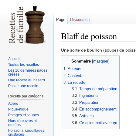
Page
Discussion
Blaff de poisson
Sauter
Sauter
Une sorte de bouillon (soupe) de poi
à
à
Accueil
Sommaire
la
la
Toutes les recettes
1
Auteurs
navigation
recherche
Les 10 dernières pages
créées
2
Contexte
Une recette au hasard
3
La recette
Poster une recette
3.1
Temps de préparation
3.2
Ingrédients
Recette par catégorie
3.3
Préparation
Apéro
3.4
En accompagnement
Pique-nique
Potages et soupes
3.5
Astuces
Hors-d’œuvres et
3.6
Ce qu'on boit avec ça
entrées
Poissons, coquillages,
crustacés