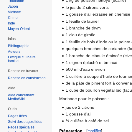
1 kg de poisson nettoyé (écaillé)
Thaïlande
Japon
le jus de 2 citrons verts
Vietnam
1 gousse d’ail écrasée en chemise
Chine
1 feuille de laurier
Inde
1 branche de thym
Moyen-Orient
1 clou de girofle
Infos
1 feuille de bois d’inde ou la pointe
Bibliographie
quelques branches de coriandre (fac
Auteurs
1 branche de ciboule émincée (cive 
Lexique culinaire
familial
1 oignon épluché et émincé
500 ml d’eau environ
Recette en travaux
1 cuillère à soupe d’huile de tourne
Recette en construction
de la pâte de piment fort à convenan
Aide
1 cube de bouillon végétal bio (facul
Aide concernant
Marinade pour le poisson :
MediaWiki
jus de 2 citrons
Outils
1 gousse d'ail
Pages liées
½ cuillère à café de sel
Suivi des pages liées
Pages spéciales
Préparation
[
modifier
]