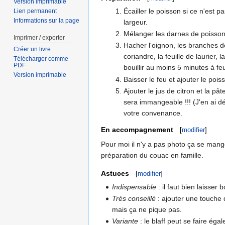
Version imprimable
Écailler le poisson si ce n'est 
Lien permanent
Informations sur la page
largeur.
Mélanger les darnes de poisson a
Imprimer / exporter
Hacher l'oignon, les branches de 
Créer un livre
coriandre, la feuille de laurier, 
Télécharger comme
PDF
bouillir au moins 5 minutes à fe
Version imprimable
Baisser le feu et ajouter le po
Ajouter le jus de citron et la pâ
sera immangeable !!! (J'en ai déj
votre convenance.
En accompagnement
[
modifier
]
Pour moi il n'y a pas photo ça se mange
préparation du couac en famille.
Astuces
[
modifier
]
Indispensable
: il faut bien laisser bo
Très conseillé
: ajouter une touche d
mais ça ne pique pas.
Variante
: le blaff peut se faire ég