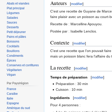
Auteurs
Abats et viandes
[
modifier
]
Plat principal
C'est une recette de Guyane de Marcell
Légumes
faire plaisir avec un poisson au court-bo
Salades
Sauces
Recette de : Marcelline Apouyou.
Desserts
Postée par : Isabelle Lenclos.
Petit déjeuner
Pains et pâtes
Contexte
Boissons
[
modifier
]
Cocktails
C'est une recette que l'on pouvait fair
Bouillons
Condiments
mais un poisson blanc fera l'affaire du
Épices
Conserves et confitures
La recette
[
modifier
]
Végétarien
Végan
Temps de préparation
[
modifier
]
Par Pays/région
Préparation : 30 min
France
Cuisson : 10 min
Caraïbe
Ingrédients
[
modifier
]
Italie
Espagne
Pour 4 personnes :
Amérique du sud