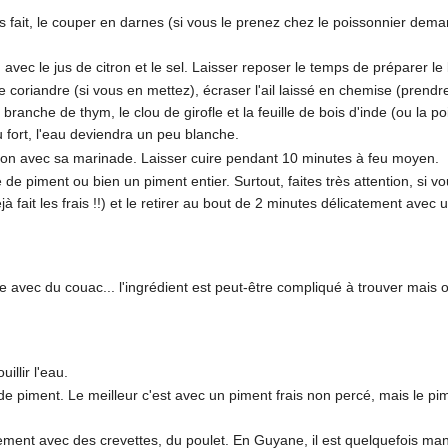
pas fait, le couper en darnes (si vous le prenez chez le poissonnier dem
vec le jus de citron et le sel. Laisser reposer le temps de préparer le 
coriandre (si vous en mettez), écraser l'ail laissé en chemise (prendre le
la branche de thym, le clou de girofle et la feuille de bois d'inde (ou la p
u fort, l'eau deviendra un peu blanche.
isson avec sa marinade. Laisser cuire pendant 10 minutes à feu moyen.
te de piment ou bien un piment entier. Surtout, faites très attention, si v
à fait les frais !!) et le retirer au bout de 2 minutes délicatement avec 
 avec du couac... l'ingrédient est peut-être compliqué à trouver mais on
uillir l'eau.
e piment. Le meilleur c'est avec un piment frais non percé, mais le pime
alement avec des crevettes, du poulet. En Guyane, il est quelquefois ma