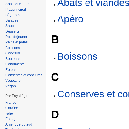
Abats et viande
Abats et viandes
Plat principal
Légumes
Apéro
Salades
Sauces
Desserts
B
Petit déjeuner
Pains et pâtes
Boissons
Boissons
Cocktails
Bouillons
Condiments
Épices
C
Conserves et confitures
Végétarien
Végan
Conserves et con
Par Pays/région
France
Caraïbe
D
Italie
Espagne
Amérique du sud