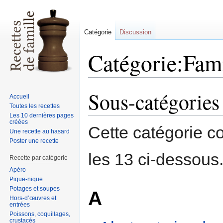
Catégorie
Discussion
Catégorie:Fami
Sous-catégories
Sauter
Sauter
Accueil
à
à
Toutes les recettes
la
la
Les 10 dernières pages
créées
navigation
recherche
Cette catégorie c
Une recette au hasard
Poster une recette
les 13 ci-dessous
Recette par catégorie
Apéro
Pique-nique
Potages et soupes
A
Hors-d’œuvres et
entrées
Poissons, coquillages,
crustacés