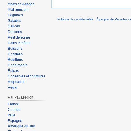
Abats et viandes
Plat principal
Légumes
Politique de confidentialité
À propos de Recettes de
Salades
Sauces
Desserts
Petit déjeuner
Pains et pâtes
Boissons
Cocktails
Bouillons
Condiments
Épices
Conserves et confitures
Végétarien
Végan
Par Pays/région
France
Caraïbe
Italie
Espagne
Amérique du sud