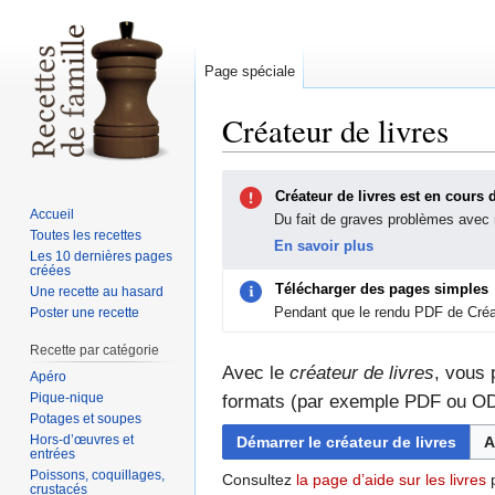
Page spéciale
Créateur de livres
Sauter
Sauter
Créateur de livres est en cours 
à
à
Accueil
Du fait de graves problèmes avec n
la
la
Toutes les recettes
En savoir plus
navigation
recherche
Les 10 dernières pages
créées
Télécharger des pages simples
Une recette au hasard
Pendant que le rendu PDF de Créa
Poster une recette
Recette par catégorie
Avec le
créateur de livres
, vous 
Apéro
Pique-nique
formats (par exemple PDF ou O
Potages et soupes
Hors-d’œuvres et
Démarrer le créateur de livres
A
entrées
Poissons, coquillages,
Consultez
la page d’aide sur les livres
p
crustacés