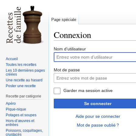
Page spéciale
Connexion
Sauter
Sauter
Nom d’utilisateur
à
à
Accueil
la
la
Toutes les recettes
navigation
recherche
Mot de passe
Les 10 dernières pages
créées
Une recette au hasard
Poster une recette
Garder ma session active
Recette par catégorie
Se connecter
Apéro
Pique-nique
Potages et soupes
Aide pour se connecter
Hors-d’œuvres et
entrées
Mot de passe oublié ?
Poissons, coquillages,
crustacés