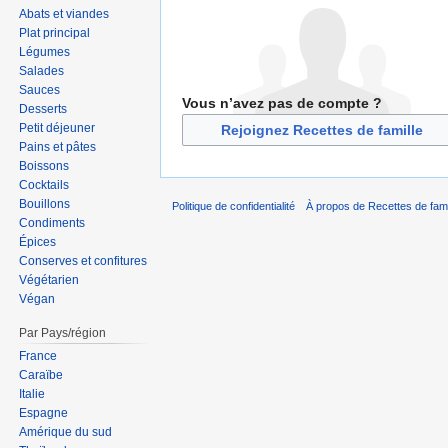
Abats et viandes
Plat principal
Légumes
Salades
Sauces
Vous n’avez pas de compte ?
Desserts
Petit déjeuner
Rejoignez Recettes de famille
Pains et pâtes
Boissons
Cocktails
Bouillons
Politique de confidentialité
À propos de Recettes de fami
Condiments
Épices
Conserves et confitures
Végétarien
Végan
Par Pays/région
France
Caraïbe
Italie
Espagne
Amérique du sud