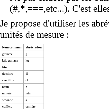
(#,*,===,etc...). C'est ell
Je propose d'utiliser les abr
unités de mesure :
Nom commun
abréviation
gramme
g
kilogramme
kg
litre
l
décilitre
dl
centilitre
cl
heure
h
minute
min
seconde
s
cuillère
cuillère