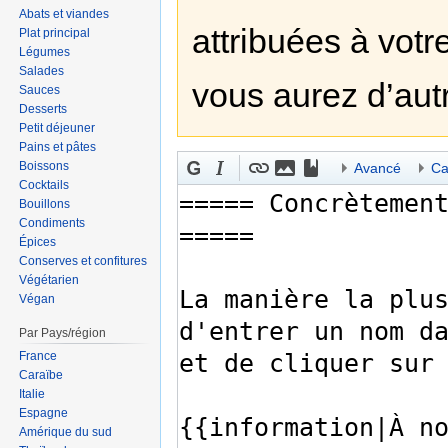
Abats et viandes
attribuées à votre
Plat principal
Légumes
Salades
vous aurez d’aut
Sauces
Desserts
Petit déjeuner
Pains et pâtes
Boissons
Avancé
Ca
Cocktails
Bouillons
Condiments
Épices
Conserves et confitures
Végétarien
Végan
Par Pays/région
France
Caraïbe
Italie
Espagne
Amérique du sud