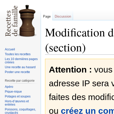
Page
Discussion
Modification d
(section)
Accueil
Toutes les recettes
Les 10 dernières pages
Sauter
Sauter
créées
Attention :
vous 
à
à
Une recette au hasard
Poster une recette
la
la
navigation
recherche
adresse IP sera v
Recette par catégorie
Apéro
Pique-nique
faites des modifi
Potages et soupes
Hors-d’œuvres et
entrées
ou
créez un co
Poissons, coquillages,
crustacés