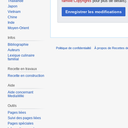
famille:Copyrights
pour plus de détails)
Thaïlande
Japon
Vietnam
Chine
Inde
Moyen-Orient
Infos
Bibliographie
Politique de confidentialité
À propos de Recettes de
Auteurs
Lexique culinaire
familial
Recette en travaux
Recette en construction
Aide
Aide concernant
MediaWiki
Outils
Pages liées
Suivi des pages liées
Pages spéciales