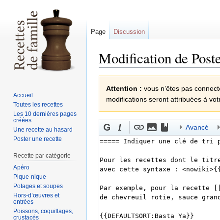
Page
Discussion
Modification de Poste
Sauter
Sauter
Attention :
vous n’êtes pas connecté(
à
à
Accueil
modifications seront attribuées à vot
la
la
Toutes les recettes
navigation
recherche
Les 10 dernières pages
créées
Avancé
Une recette au hasard
Poster une recette
Recette par catégorie
Apéro
Pique-nique
Potages et soupes
Hors-d’œuvres et
entrées
Poissons, coquillages,
crustacés