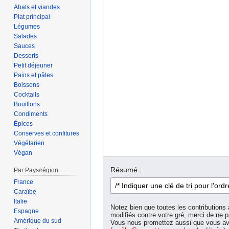
Abats et viandes
Plat principal
Légumes
Salades
Sauces
Desserts
Petit déjeuner
Pains et pâtes
Boissons
Cocktails
Bouillons
Condiments
Épices
Conserves et confitures
Végétarien
Végan
Résumé :
Par Pays/région
France
Caraïbe
Italie
Notez bien que toutes les contributions 
Espagne
modifiés contre votre gré, merci de ne p
Amérique du sud
Vous nous promettez aussi que vous ave