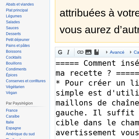
Abats et viandes
attribuées à votre
Plat principal
Légumes
Salades
vous aurez d’aut
Sauces
Desserts
Petit déjeuner
Pains et pâtes
Boissons
Avancé
Ca
Cocktails
Bouillons
Condiments
Épices
Conserves et confitures
Végétarien
Végan
Par Pays/région
France
Caraïbe
Italie
Espagne
Amérique du sud