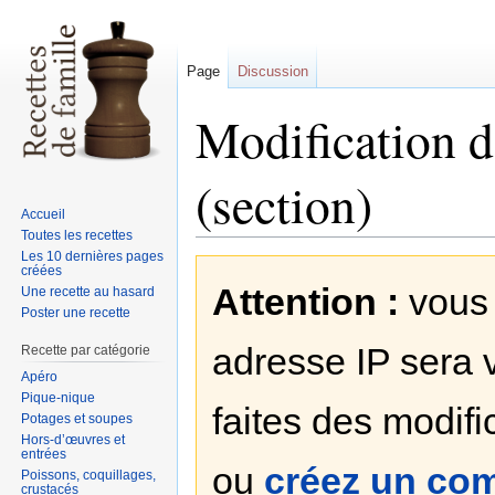
Page
Discussion
Modification d
(section)
Accueil
Toutes les recettes
Les 10 dernières pages
Sauter
Sauter
créées
Attention :
vous 
à
à
Une recette au hasard
Poster une recette
la
la
navigation
recherche
adresse IP sera v
Recette par catégorie
Apéro
Pique-nique
faites des modifi
Potages et soupes
Hors-d’œuvres et
entrées
ou
créez un co
Poissons, coquillages,
crustacés