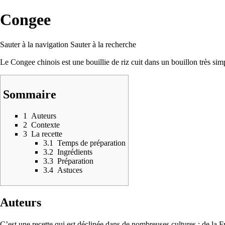
Congee
Sauter à la navigation
Sauter à la recherche
Le Congee chinois est une bouillie de riz cuit dans un bouillon très si
Sommaire
1
Auteurs
2
Contexte
3
La recette
3.1
Temps de préparation
3.2
Ingrédients
3.3
Préparation
3.4
Astuces
Auteurs
C’est une recette qui est déclinée dans de nombreuses cultures : de la 