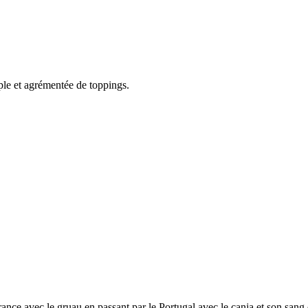
mple et agrémentée de toppings.
France avec le gruau en passant par le Portugal avec le canja et son san