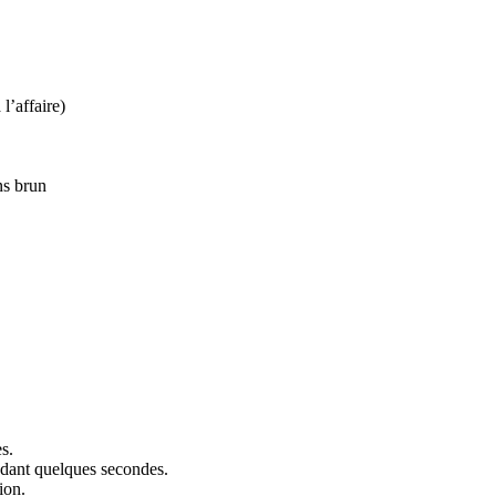
l’affaire)
ns brun
s.
endant quelques secondes.
ion.