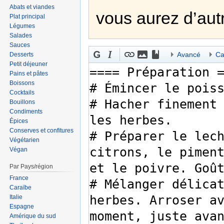
Abats et viandes
vous aurez d’aut
Plat principal
Légumes
Salades
Sauces
Avancé
Ca
Desserts
Petit déjeuner
Pains et pâtes
Boissons
Cocktails
Bouillons
Condiments
Épices
Conserves et confitures
Végétarien
Végan
Par Pays/région
France
Caraïbe
Italie
Espagne
Amérique du sud