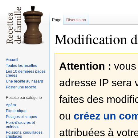
Page
Discussion
Modification d
Sauter
Sauter
Accueil
Attention :
vous 
à
à
Toutes les recettes
la
la
Les 10 dernières pages
créées
navigation
recherche
adresse IP sera v
Une recette au hasard
Poster une recette
faites des modifi
Recette par catégorie
Apéro
Pique-nique
ou
créez un co
Potages et soupes
Hors-d’œuvres et
entrées
attribuées à votre
Poissons, coquillages,
crustacés