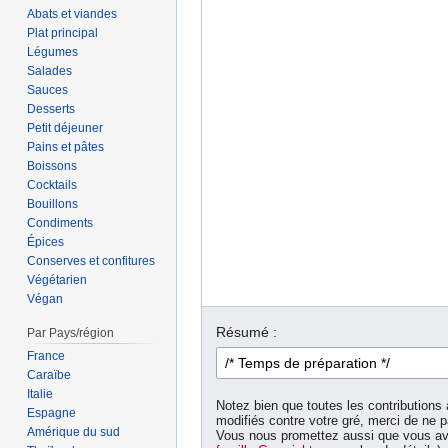
Abats et viandes
Plat principal
Légumes
Salades
Sauces
Desserts
Petit déjeuner
Pains et pâtes
Boissons
Cocktails
Bouillons
Condiments
Épices
Conserves et confitures
Végétarien
Végan
Résumé :
Par Pays/région
France
Caraïbe
Italie
Notez bien que toutes les contributions 
Espagne
modifiés contre votre gré, merci de ne p
Amérique du sud
Vous nous promettez aussi que vous ave