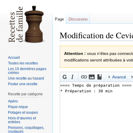
Page
Discussion
Modification de Cevic
Sauter
Sauter
Attention :
vous n’êtes pas connecté(
à
à
Accueil
modifications seront attribuées à vot
la
la
Toutes les recettes
navigation
recherche
Les 10 dernières pages
créées
Avancé
Une recette au hasard
Poster une recette
Recette par catégorie
Apéro
Pique-nique
Potages et soupes
Hors-d’œuvres et
entrées
Poissons, coquillages,
crustacés