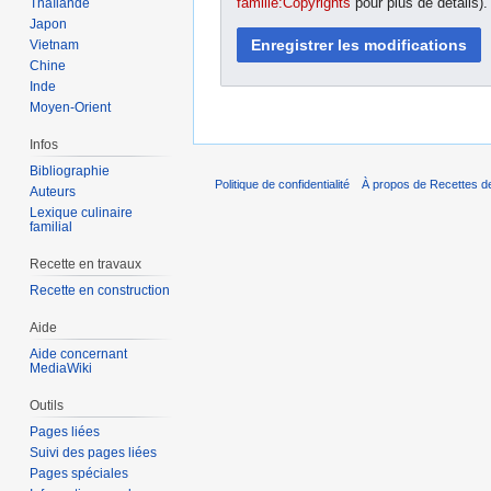
famille:Copyrights
pour plus de détails)
Thaïlande
Japon
Vietnam
Chine
Inde
Moyen-Orient
Infos
Bibliographie
Politique de confidentialité
À propos de Recettes de
Auteurs
Lexique culinaire
familial
Recette en travaux
Recette en construction
Aide
Aide concernant
MediaWiki
Outils
Pages liées
Suivi des pages liées
Pages spéciales