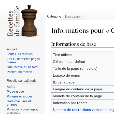
Catégorie
Discussion
Informations pour « 
Informations de base
Sauter
Sauter
à
à
Accueil
la
la
Toutes les recettes
Titre affiché
Les 10 dernières pages
navigation
recherche
Clé de tri par défaut
créées
Une recette au hasard
Taille de la page (en octets)
Poster une recette
Espace de noms
Recette par catégorie
ID de la page
Apéro
Langue du contenu de la page
Pique-nique
Modèle de contenu de la page
Potages et soupes
Hors-d’œuvres et
Indexation par robots
entrées
Poissons, coquillages,
Nombre de redirections vers cette pa
crustacés