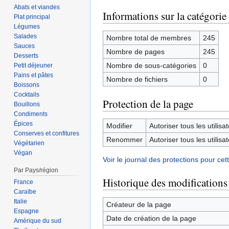
Abats et viandes
Informations sur la catégorie
Plat principal
Légumes
Salades
Nombre total de membres
245
Sauces
Nombre de pages
245
Desserts
Nombre de sous-catégories
0
Petit déjeuner
Pains et pâtes
Nombre de fichiers
0
Boissons
Cocktails
Protection de la page
Bouillons
Condiments
Épices
Modifier
Autoriser tous les utilisat
Conserves et confitures
Renommer
Autoriser tous les utilisat
Végétarien
Végan
Voir le journal des protections pour cet
Par Pays/région
Historique des modifications
France
Caraïbe
Italie
Créateur de la page
Espagne
Date de création de la page
Amérique du sud